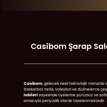
Casibom Şarap Salo
Casibom
, gelecek nesil teknolojik mimarisi 
basketbol, tenis, voleybol ve düzinelerce çeş
lobileri
sayesinde üyelerine pürüzsüz ve sof
amacıyla periyodik olarak tazelenmektedir.