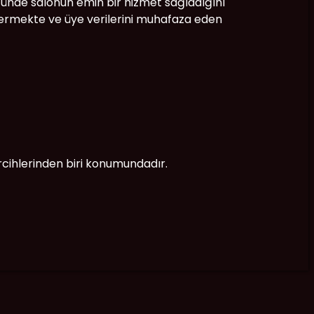
üğünde salonun emin bir hizmet sağladığını
stermekte ve üye verilerini muhafaza eden
ercihlerinden biri konumundadır.