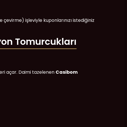
e çevirme) işleviyle kuponlarınızı istediğiniz
on Tomurcukları
eri açar. Daimi tazelenen
Casibom