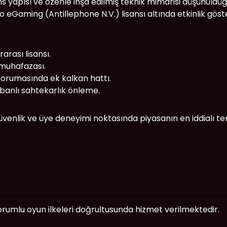
ans yapısı ve özenle inşa edilmiş teknik mimarisi düşünüld
o eGaming (Antillephone N.V.) lisansı altında etkinlik gö
arası lisansı.
 muhafazası.
korumasında ek kalkan hattı.
banlı sahtekarlık önleme.
 güvenlik ve üye deneyimi noktasında piyasanın en iddialı t
rumlu oyun ilkeleri doğrultusunda hizmet verilmektedir.