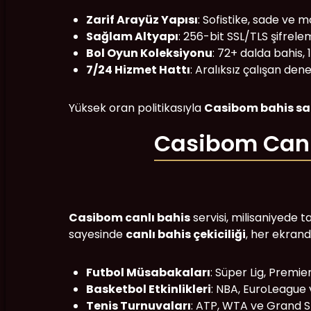
Zarif Arayüz Yapısı
: Sofistike, sade ve m
Sağlam Altyapı
: 256-bit SSL/TLS şifrel
Bol Oyun Koleksiyonu
: 72+ dalda bahis, 
7/24 Hizmet Hattı
: Aralıksız çalışan dene
Yüksek oran politikasıyla
Casibom bahis sa
Casibom Canl
Casibom canlı bahis
servisi, milisaniyede
sayesinde
canlı bahis çekiciliği
, her ekrand
Futbol Müsabakaları
: Süper Lig, Premier
Basketbol Etkinlikleri
: NBA, EuroLeague 
Tenis Turnuvaları
: ATP, WTA ve Grand S