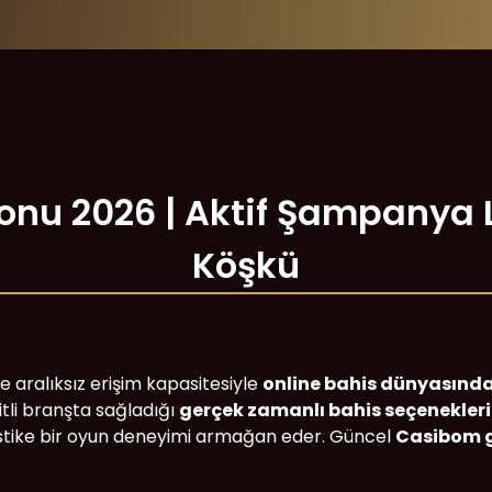
nu 2026 | Aktif Şampanya L
Köşkü
ve aralıksız erişim kapasitesiyle
online bahis dünyasınd
itli branşta sağladığı
gerçek zamanlı bahis seçenekleri
istike bir oyun deneyimi armağan eder. Güncel
Casibom g