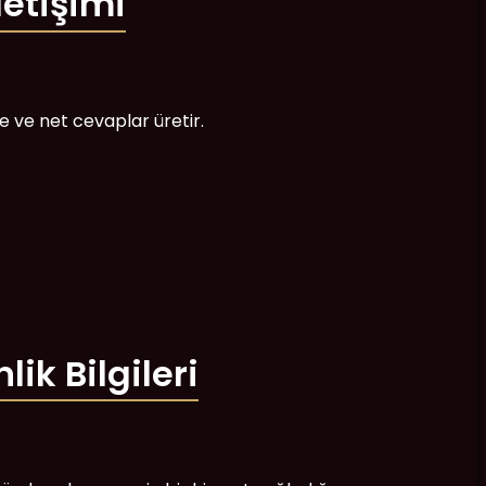
etişimi
e ve net cevaplar üretir.
ik Bilgileri