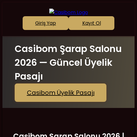
Giriş Yap
Kayıt Ol
Casibom Şarap Salonu
2026 — Güncel Üyelik
Pasajı
Casibom Üyelik Pasajı
Casibom Şarap Salonu 2026 |