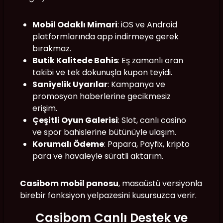
Mobil Odaklı Mimari
: iOS ve Android
platformlarında app indirmeye gerek
bırakmaz.
Butik Kalitede Bahis
: Eş zamanlı oran
takibi ve tek dokunuşla kupon teyidi.
Saniyelik Uyarılar
: Kampanya ve
promosyon haberlerine gecikmesiz
erişim.
Çeşitli Oyun Galerisi
: Slot, canlı casino
ve spor bahislerine bütünüyle ulaşım.
Korumalı Ödeme
: Papara, Payfix, kripto
para ve havaleyle süratli aktarım.
Casibom mobil panosu
, masaüstü versiyonla
birebir fonksiyon yelpazesini kusursuzca verir.
Casibom Canlı Destek ve