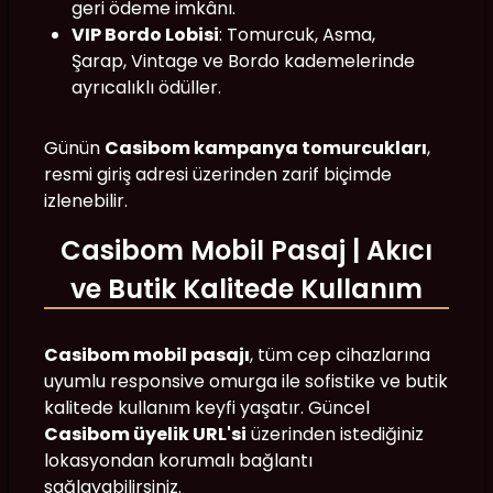
geri ödeme imkânı.
VIP Bordo Lobisi
: Tomurcuk, Asma,
Şarap, Vintage ve Bordo kademelerinde
ayrıcalıklı ödüller.
Günün
Casibom kampanya tomurcukları
,
resmi giriş adresi üzerinden zarif biçimde
izlenebilir.
Casibom Mobil Pasaj | Akıcı
ve Butik Kalitede Kullanım
Casibom mobil pasajı
, tüm cep cihazlarına
uyumlu responsive omurga ile sofistike ve butik
kalitede kullanım keyfi yaşatır. Güncel
Casibom üyelik URL'si
üzerinden istediğiniz
lokasyondan korumalı bağlantı
sağlayabilirsiniz.