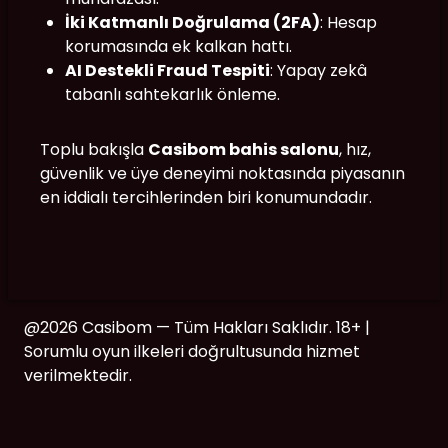
İki Katmanlı Doğrulama (2FA)
: Hesap
korumasında ek kalkan hattı.
AI Destekli Fraud Tespiti
: Yapay zekâ
tabanlı sahtekarlık önleme.
Toplu bakışla
Casibom bahis salonu
, hız,
güvenlik ve üye deneyimi noktasında piyasanın
en iddialı tercihlerinden biri konumundadır.
@2026 Casibom — Tüm Hakları Saklıdır. 18+ |
Sorumlu oyun ilkeleri doğrultusunda hizmet
verilmektedir.