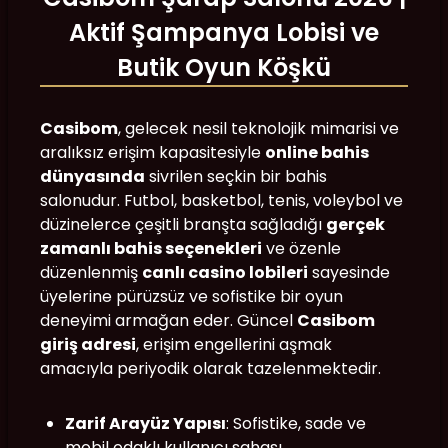
Aktif Şampanya Lobisi ve
Butik Oyun Köşkü
Casibom
, gelecek nesil teknolojik mimarisi ve
aralıksız erişim kapasitesiyle
online bahis
dünyasında
sivrilen seçkin bir bahis
salonudur. Futbol, basketbol, tenis, voleybol ve
düzinelerce çeşitli branşta sağladığı
gerçek
zamanlı bahis seçenekleri
ve özenle
düzenlenmiş
canlı casino lobileri
sayesinde
üyelerine pürüzsüz ve sofistike bir oyun
deneyimi armağan eder. Güncel
Casibom
giriş adresi
, erişim engellerini aşmak
amacıyla periyodik olarak tazelenmektedir.
Zarif Arayüz Yapısı
: Sofistike, sade ve
mobil odaklı kullanıcı sahası.